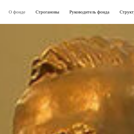
О фонде
Строгановы
Руководитель фонда
Структ